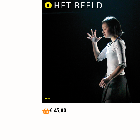
€
45
,00