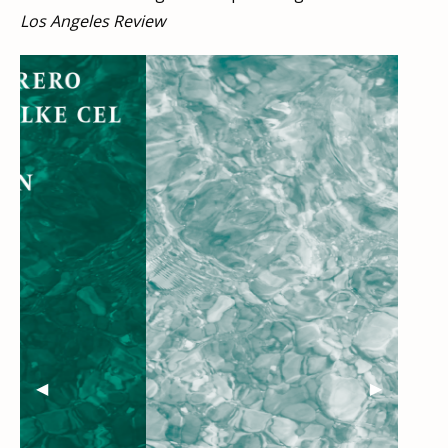
Los Angeles Review
Previous Slide
◀︎
Next Slide
▶︎