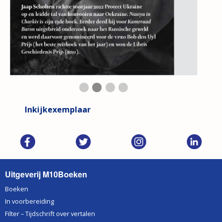
First slide details.
Second slide details.
Current Slide
Third slide details.
Fourth slide details.
Inkijkexemplaar
Uitgeverij M10Boeken
Boeken
In voorbereiding
Filter – Tijdschrift over vertalen