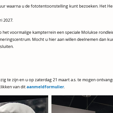
 uur waarna u de fototentoonstelling kunt bezoeken. Het H
i 2027.
p het voormalige kampterrein een speciale Molukse rondle
neringscentrum. Mocht u hier aan willen deelnemen dan ku
luiten.
wezig te zijn en u op zaterdag 21 maart a.s. te mogen ontva
likken van dit
aanmeldformulier
.