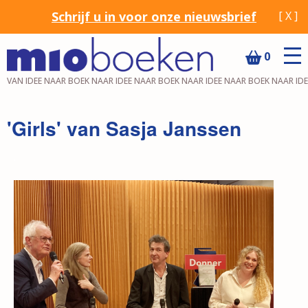
Schrijf u in voor onze nieuwsbrief
[ X ]
0
VAN IDEE NAAR BOEK NAAR IDEE NAAR BOEK NAAR IDEE NAAR BOEK NAAR ID
'Girls' van Sasja Janssen
.